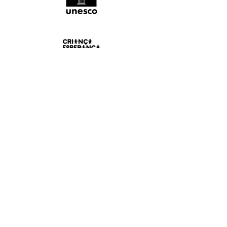
Agradecimento
|
SOBRE
O mais vigoroso movimento
internacional de educação para a paz,