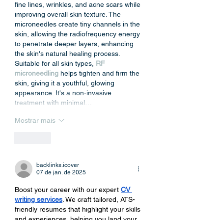
fine lines, wrinkles, and acne scars while 
improving overall skin texture. The 
microneedles create tiny channels in the 
skin, allowing the radiofrequency energy 
to penetrate deeper layers, enhancing 
the skin's natural healing process. 
Suitable for all skin types, 
RF 
microneedling
 helps tighten and firm the 
skin, giving it a youthful, glowing 
appearance. It's a non-invasive 
treatment with minimal…
Mostrar mais
Curtir
backlinks.icover
07 de jan. de 2025
Boost your career with our expert 
CV 
writing services
. We craft tailored, ATS-
friendly resumes that highlight your skills 
and experiences, helping you land your 