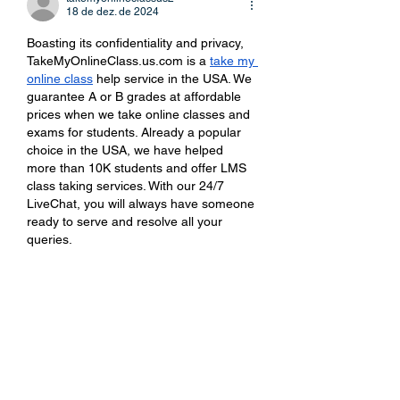
18 de dez. de 2024
Boasting its confidentiality and privacy, 
TakeMyOnlineClass.us.com
 is a 
take my 
online class
 help service in the USA. We 
guarantee A or B grades at affordable 
prices when we take online classes and 
exams for students. Already a popular 
choice in the USA, we have helped 
more than 10K students and offer LMS 
class taking services. With our 24/7 
LiveChat, you will always have someone 
ready to serve and resolve all your 
queries.
Curtir
embpunch468
09 de dez. de 2024
Restorative Week 2022, set for 
November 20-26, is a global initiative 
aimed at spreading dialogical practices 