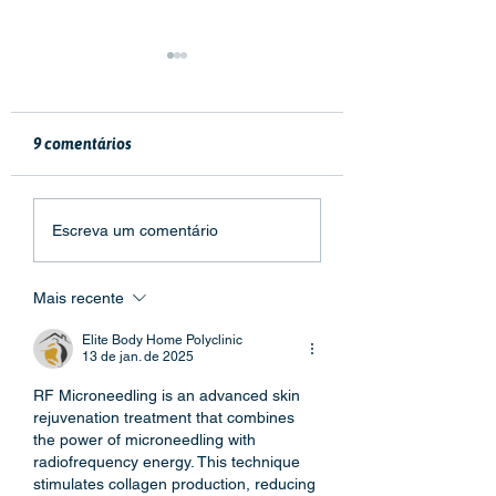
9 comentários
CeM conclui curso de
Campanha 1.000
Escreva um comentário
Construção de Paz no
Círculos pela Paz
Ambiente Escolar
Terra continua at
COP 30! Venha co
Mais recente
Elite Body Home Polyclinic
13 de jan. de 2025
RF Microneedling is an advanced skin 
rejuvenation treatment that combines 
the power of microneedling with 
radiofrequency energy. This technique 
stimulates collagen production, reducing 