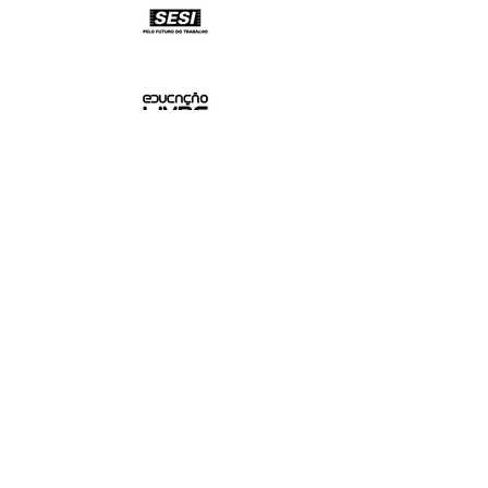
|
SOBRE
O mais vigoroso movimento
internacional de educação para a paz,
aprendizagem socioemocional e
resolução de conflitos em ambientes
escolares.
|
REDES SOCIAIS