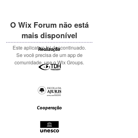
O Wix Forum não está
mais disponível
Este aplicativo foi descontinuado.
Realização
Se você precisa de um app de
comunidade, use o Wix Groups.
Cooperação